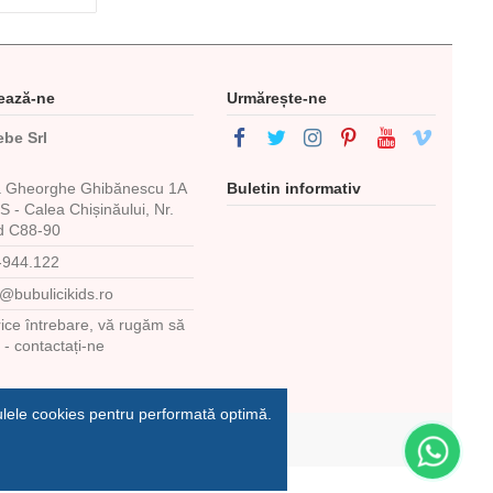
ează-ne
Urmărește-ne
ebe Srl
a Gheorghe Ghibănescu 1A
Buletin informativ
 - Calea Chișinăului, Nr.
d C88-90
-944.122
e@bubulicikids.ro
rice întrebare, vă rugăm să
i - contactați-ne
ulele cookies pentru performată optimă.