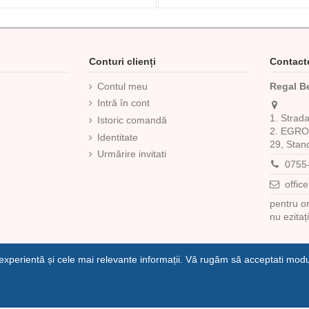
Conturi clienți
Contact
Contul meu
Regal B
Intră în cont
1. Strad
i
Istoric comandă
2. EGROS
Identitate
29, Stan
Urmărire invitati
0755
offic
pentru o
nu ezitaț
 experientă și cele mai relevante informații. Vă rugăm să acceptati mod