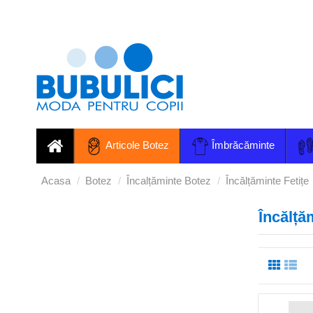
Articole Botez
Îmbrăcăminte
Acasa
Botez
Încalțăminte Botez
Încălțăminte Fetițe
Încălță