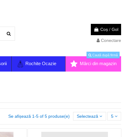
Coș
/
Gol
Conectare
Caută după firmă
orii
Rochite Ocazie
Mărci din magazin
Se afișează 1-5 of 5 produse(e)
Selectează
5