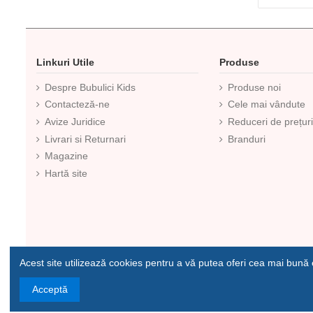
Linkuri Utile
Produse
Despre Bubulici Kids
Produse noi
Contacteză-ne
Cele mai vândute
Avize Juridice
Reduceri de prețur
Livrari si Returnari
Branduri
Magazine
Hartă site
Acest site utilizează cookies pentru a vă putea oferi cea mai bună
Copyrights© Bubulici Kids 2021-2025
Acceptă