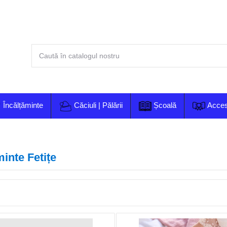
Încălțăminte
Căciuli | Pălării
Școală
Acces
minte Fetițe